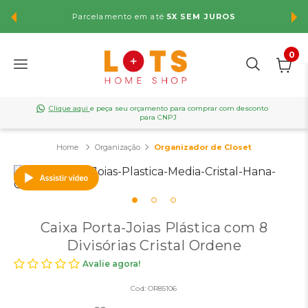
Parcelamento em até
5X SEM JUROS
FR
0
Clique aqui
e peça seu orçamento para comprar com desconto
para CNPJ
Organização
Organizador de Closet
Caixa Porta-Joias Plástica com 8
Divisórias Cristal Ordene
Avalie agora!
Cod:
OR85106