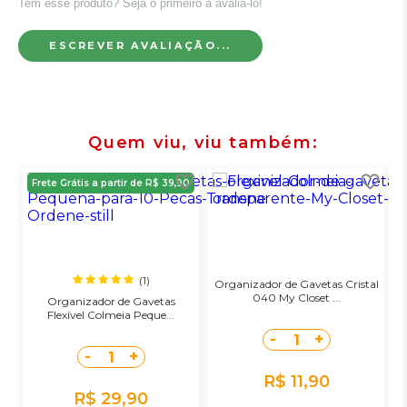
Tem esse produto? Seja o primeiro a avaliá-lo!
ESCREVER AVALIAÇÃO...
Quem viu, viu também
Frete Grátis a partir de R$ 39,90
(1)
Organizador de Gavetas Cristal
040 My Closet ...
Organizador de Gavetas
Flexível Colmeia Peque...
-
+
1
-
+
1
R$ 11,90
R$ 29,90