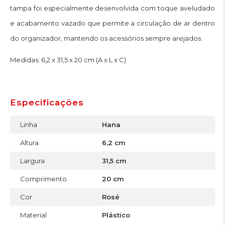
tampa foi especialmente desenvolvida com toque aveludado
e acabamento vazado que permite a circulação de ar dentro
do organizador, mantendo os acessórios sempre arejados.
Medidas: 6,2 x 31,5 x 20 cm (A x L x C)
Especificações
Linha
Hana
Altura
6,2 cm
Largura
31,5 cm
Comprimento
20 cm
Cor
Rosé
Material
Plástico