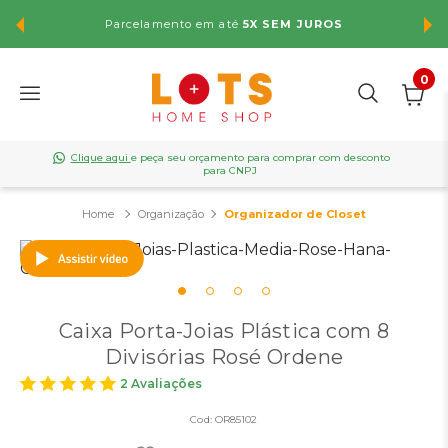
Parcelamento em até
5X SEM JUROS
FR
0
Clique aqui
e peça seu orçamento para comprar com desconto
para CNPJ
Organização
Organizador de Closet
Caixa Porta-Joias Plástica com 8
Divisórias Rosé Ordene
2 Avaliações
Cod:
OR85102