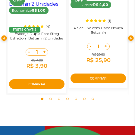
Economize
R$ 4,00
Economize
R$ 1,00
(1)
(4)
Pá de Lixo com Cabo Noviça
FRETE GRATIS
Bettanin
Esponja Dupla Face Sfreg
R
o
EsfreBom Bettanin 2 Unidades
-
+
1
-
+
1
R$ 29,90
R$ 25,90
R$ 4,90
R$ 3,90
COMPRAR
COMPRAR