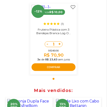
-12%
Economize
R$ 10,00
(1)
Fruteira Plástica com 3
Bandejas Branca Log O...
-
+
1
R$ 80,90
R$ 70,90
3x
de
R$ 23,63
sem juros
COMPRAR
Mais vendidos
20%
13%
OFF
OFF