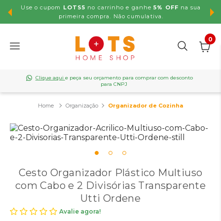
Use o cupom
LOTS5
no carrinho e ganhe
5% OFF
na sua
,99
primeira compra. Não cumulativa.
0
Clique aqui
e peça seu orçamento para comprar com desconto
para CNPJ
Organização
Organizador de Cozinha
Cesto Organizador Plástico Multiuso
com Cabo e 2 Divisórias Transparente
Utti Ordene
Avalie agora!