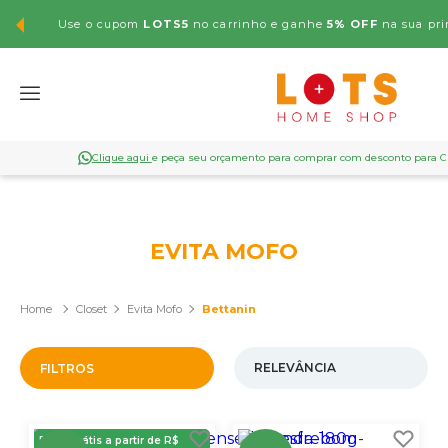
Use o cupom
LOTS5
no carrinho e ganhe
5% OFF
na sua pri
Clique aqui
e peça seu orçamento para comprar com desconto para 
EVITA MOFO
Closet
Evita Mofo
Bettanin
FILTROS
Frete Grátis a partir de R$