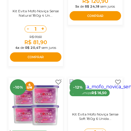
R$ 120,90
5x
de
R$ 24,18
sem juros
Kit Evita Mofo Noviça Sense
Natural 180g 4 Un...
COMPRAR
-
+
1
R$ 91,60
R$ 81,90
4x
de
R$ 20,47
sem juros
COMPRAR
-10%
-12%
Economize
R$ 16,50
Kit Evita Mofo Noviça Sense
Soft 180g 6 Unida...