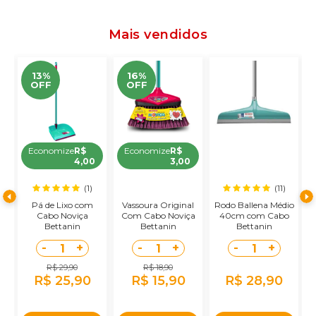
Mais vendidos
13%
16%
OFF
OFF
Economize
R$
Economize
R$
4,00
3,00
(1)
(11)
ra
Pá de Lixo com
Vassoura Original
Rodo Ballena Médio
Cabo Noviça
Com Cabo Noviça
40cm com Cabo
Bettanin
Bettanin
Bettanin
-
+
-
+
-
+
1
1
1
R$ 29,90
R$ 18,90
R$ 25,90
R$ 15,90
R$ 28,90