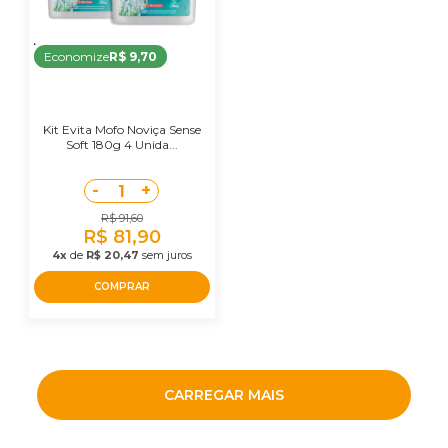
Economize
R$ 9,70
Kit Evita Mofo Noviça Sense
Soft 180g 4 Unida...
-
+
1
R$ 91,60
R$ 81,90
4x
de
R$ 20,47
sem juros
COMPRAR
CARREGAR MAIS