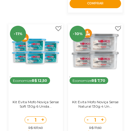
COMPRAR
-11%
-10%
Economize
R$ 12,50
Economize
R$ 7,70
Kit Evita Mofo Noviça Sense
Kit Evita Mofo Noviça Sense
Soft 130g 6 Unida...
Natural 130g 4 Un...
-
+
-
+
1
1
R$ 107,40
R$ 71,60