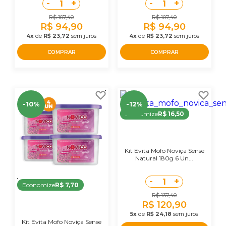
-
+
-
+
1
1
R$ 107,40
R$ 107,40
R$ 94,90
R$ 94,90
4x
de
R$ 23,72
sem juros
4x
de
R$ 23,72
sem juros
COMPRAR
COMPRAR
-10%
-12%
Economize
R$ 16,50
Kit Evita Mofo Noviça Sense
Natural 180g 6 Un...
-
+
1
Economize
R$ 7,70
R$ 137,40
R$ 120,90
5x
de
R$ 24,18
sem juros
Kit Evita Mofo Noviça Sense