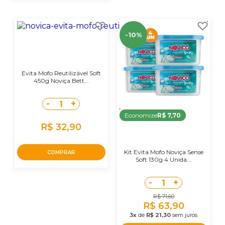
-10%
Evita Mofo Reutilizável Soft
450g Noviça Bett...
-
+
1
Economize
R$ 7,70
R$ 32,90
Kit Evita Mofo Noviça Sense
COMPRAR
Soft 130g 4 Unida...
-
+
1
R$ 71,60
R$ 63,90
3x
de
R$ 21,30
sem juros