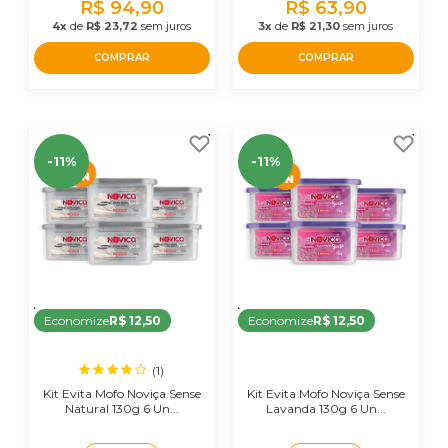
R$ 94,90
R$ 63,90
4x
de
R$ 23,72
sem juros
3x
de
R$ 21,30
sem juros
COMPRAR
COMPRAR
-11%
-11%
Economize
R$ 12,50
Economize
R$ 12,50
(1)
Kit Evita Mofo Noviça Sense
Kit Evita Mofo Noviça Sense
Natural 130g 6 Un...
Lavanda 130g 6 Un...