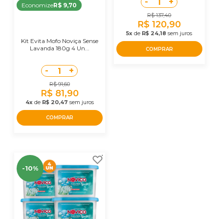
-
+
1
Economize
R$ 9,70
R$ 137,40
R$ 120,90
5x
de
R$ 24,18
sem juros
Kit Evita Mofo Noviça Sense
Lavanda 180g 4 Un...
COMPRAR
-
+
1
R$ 91,60
R$ 81,90
4x
de
R$ 20,47
sem juros
COMPRAR
-10%