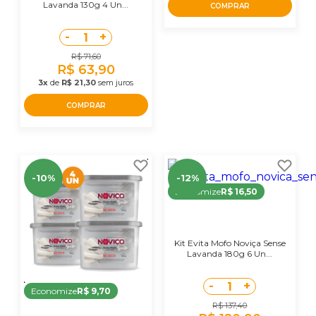
Lavanda 130g 4 Un...
COMPRAR
-
+
1
R$ 71,60
R$ 63,90
3x
de
R$ 21,30
sem juros
COMPRAR
-10%
-12%
Economize
R$ 16,50
Kit Evita Mofo Noviça Sense
Lavanda 180g 6 Un...
-
+
1
Economize
R$ 9,70
R$ 137,40