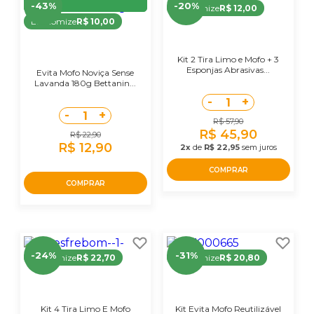
39,90
-43%
-20%
Economize
R$ 12,00
Economize
R$ 10,00
Kit 2 Tira Limo e Mofo + 3
Esponjas Abrasivas...
Evita Mofo Noviça Sense
Lavanda 180g Bettanin...
-
+
1
-
+
1
R$ 57,90
R$ 45,90
R$ 22,90
R$ 12,90
2x
de
R$ 22,95
sem juros
COMPRAR
COMPRAR
-24%
-31%
Economize
R$ 22,70
Economize
R$ 20,80
Kit 4 Tira Limo E Mofo
Kit Evita Mofo Reutilizável