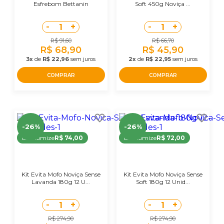
Esfrebom Bettanin
Soft 450g Noviça ...
-
+
-
+
1
1
R$ 91,60
R$ 66,70
R$ 68,90
R$ 45,90
3x
de
R$ 22,96
sem juros
2x
de
R$ 22,95
sem juros
COMPRAR
COMPRAR
-26%
-26%
Economize
R$ 74,00
Economize
R$ 72,00
Kit Evita Mofo Noviça Sense
Kit Evita Mofo Noviça Sense
Lavanda 180g 12 U...
Soft 180g 12 Unid...
-
+
-
+
1
1
R$ 274,90
R$ 274,90