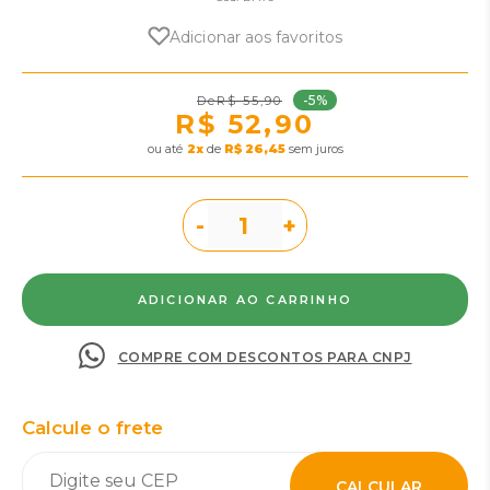
Adicionar aos favoritos
-5%
R$ 55,90
R$ 52,90
ou
2
x
de
R$ 26,45
sem juros
-
+
COMPRE COM DESCONTOS PARA CNPJ
Calcule o frete
CALCULAR