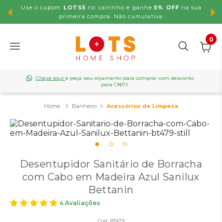
Use o cupom
LOTS5
no carrinho e ganhe
5% OFF
na sua
,99
primeira compra. Não cumulativa.
0
Clique aqui
e peça seu orçamento para comprar com desconto
para CNPJ
Banheiro
Acessórios de Limpeza
Desentupidor Sanitário de Borracha
com Cabo em Madeira Azul Sanilux
Bettanin
4 Avaliações
Cod:
BT479