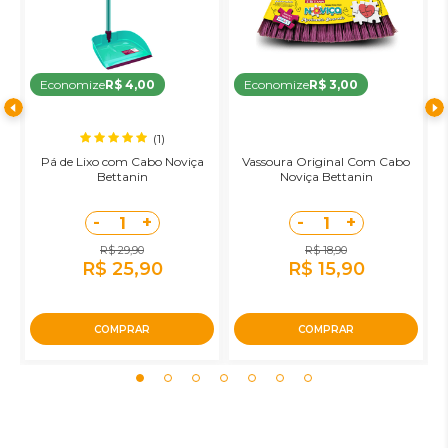
Economize
R$ 4,00
Economize
R$ 3,00
(1)
a
Pá de Lixo com Cabo Noviça
Vassoura Original Com Cabo
o
Bettanin
Noviça Bettanin
-
+
-
+
1
1
R$ 29,90
R$ 18,90
R$ 25,90
R$ 15,90
COMPRAR
COMPRAR