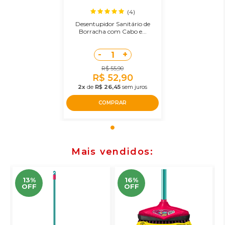
(4)
Desentupidor Sanitário de
Borracha com Cabo e...
-
+
1
R$ 55,90
R$ 52,90
2x
de
R$ 26,45
sem juros
COMPRAR
Mais vendidos
13%
16%
OFF
OFF