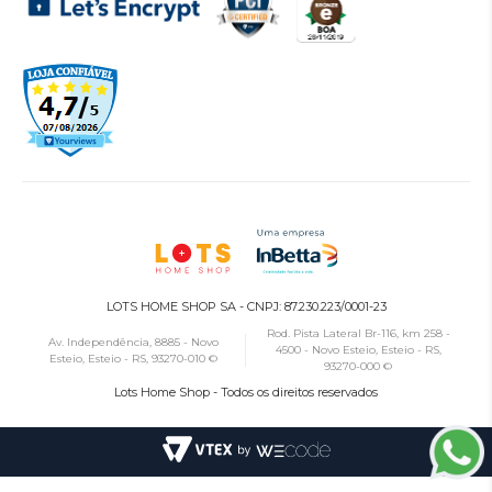
LOTS HOME SHOP SA - CNPJ: 87.230.223/0001-23
Rod. Pista Lateral Br-116, km 258 -
Av. Independência, 8885 - Novo
4500 - Novo Esteio, Esteio - RS,
Esteio, Esteio - RS, 93270-010 ©
93270-000 ©
Lots Home Shop - Todos os direitos reservados