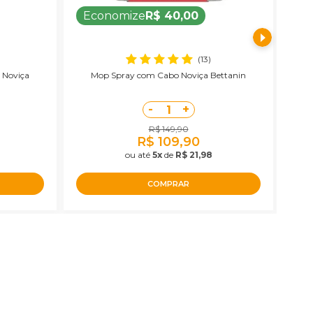
Economize
R$ 40,00
E
(13)
 Noviça
Mop Spray com Cabo Noviça Bettanin
Ba
-
+
1
R$ 149,90
R$ 109,90
ou até
5x
de
R$ 21,98
COMPRAR