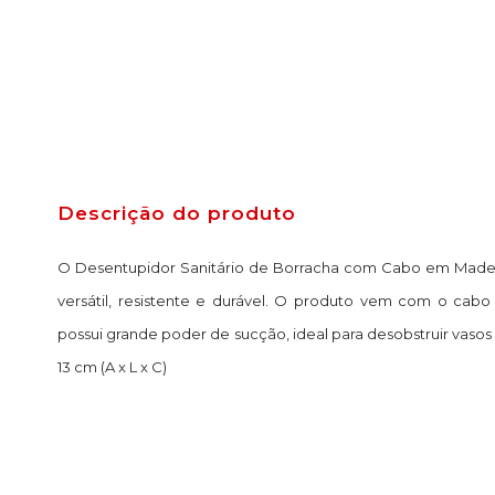
Descrição do produto
O Desentupidor Sanitário de Borracha com Cabo em Madeira
versátil, resistente e durável. O produto vem com o cab
possui grande poder de sucção, ideal para desobstruir vasos sa
13 cm (A x L x C)