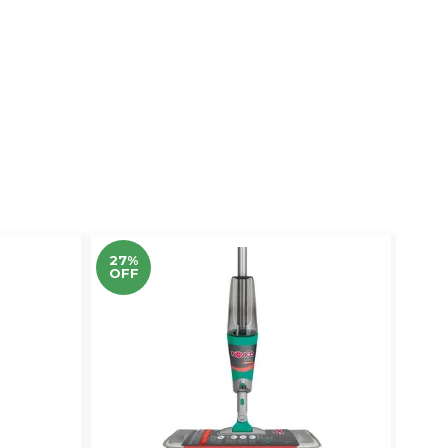
27%
15%
OFF
OF