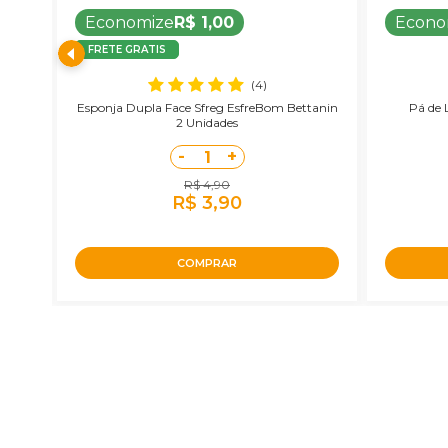
Economize
R$ 1,00
Econo
FRETE GRATIS
(4)
stor
Esponja Dupla Face Sfreg EsfreBom Bettanin
Pá de 
2 Unidades
-
+
1
R$ 4,90
R$ 3,90
COMPRAR