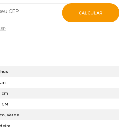
CALCULAR
CEP
lhus
 cm
5 cm
5 CM
to, Verde
deira