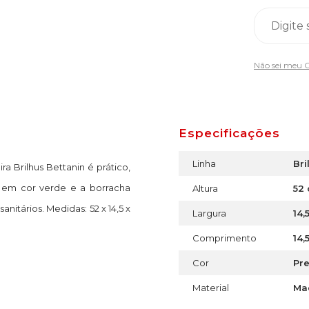
Não sei meu 
Especificações
Linha
Bri
 Brilhus Bettanin é prático,
o em cor verde e a borracha
Altura
52
nitários. Medidas: 52 x 14,5 x
Largura
14,
Comprimento
14,
Cor
Pre
Material
Ma