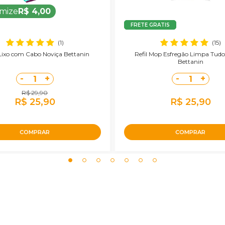
mize
R$ 4,00
FRETE GRATIS
(1)
(15)
Lixo com Cabo Noviça Bettanin
Refil Mop Esfregão Limpa Tudo
Bettanin
-
+
-
+
1
1
R$ 29,90
R$ 25,90
R$ 25,90
COMPRAR
COMPRAR