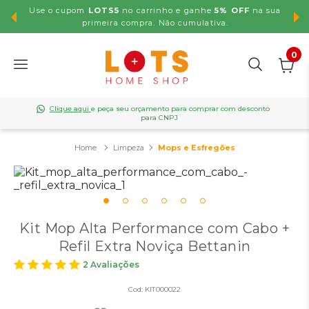
 OFF
na sua
Parcelamento em até
5X SEM JUROS
.
0
Clique aqui
e peça seu orçamento para comprar com desconto
para CNPJ
Limpeza
Mops e Esfregões
Kit Mop Alta Performance com Cabo +
Refil Extra Noviça Bettanin
2 Avaliações
Cod:
KIT000022