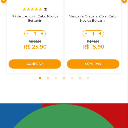
(1)
Pá de Lixo com Cabo Noviça
Vassoura Original Com Cabo
R
Bettanin
Noviça Bettanin
-
+
-
+
1
1
R$ 29,90
R$ 18,90
R$ 25,90
R$ 15,90
COMPRAR
COMPRAR