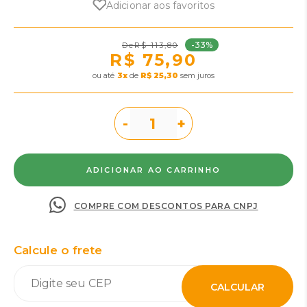
Adicionar aos favoritos
-33%
R$ 113,80
R$ 75,90
ou
3
x
de
R$ 25,30
sem juros
-
+
COMPRE COM DESCONTOS PARA CNPJ
Calcule o frete
CALCULAR