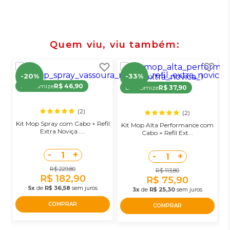
Quem viu, viu também
-20%
-33%
Economize
R$ 46,90
Economize
R$ 37,90
(2)
(2)
Kit Mop Spray com Cabo + Refil
K
Kit Mop Alta Performance com
Extra Noviça.....
Cabo + Refil Ext...
-
+
1
-
+
1
R$ 229,80
R$ 113,80
R$ 182,90
R$ 75,90
5x
de
R$ 36,58
sem juros
3x
de
R$ 25,30
sem juros
COMPRAR
COMPRAR