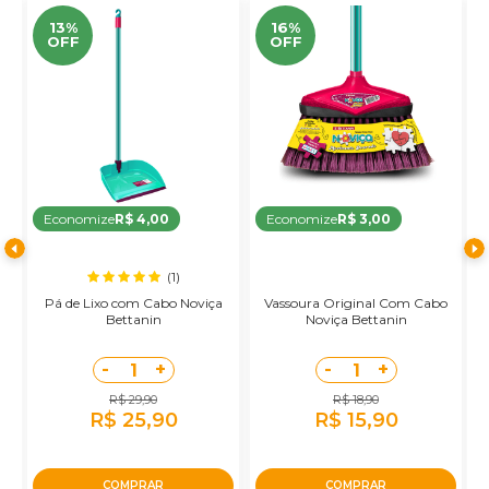
13%
16%
OFF
OFF
Economize
R$ 4,00
Economize
R$ 3,00
(1)
Pá de Lixo com Cabo Noviça
Vassoura Original Com Cabo
R
Bettanin
Noviça Bettanin
-
+
-
+
1
1
R$ 29,90
R$ 18,90
R$ 25,90
R$ 15,90
COMPRAR
COMPRAR