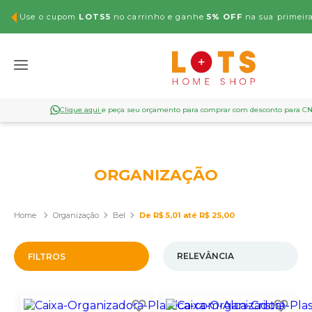
Use o cupom
LOTS5
no carrinho e ganhe
5% OFF
na sua primeir
Clique aqui
e peça seu orçamento para comprar com desconto para C
ORGANIZAÇÃO
Organização
Bel
De R$ 5,01 até R$ 25,00
FILTROS