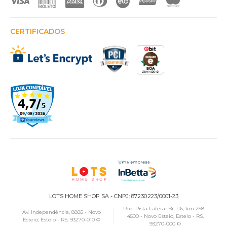
CERTIFICADOS
LOTS HOME SHOP SA - CNPJ: 87.230.223/0001-23
Rod. Pista Lateral Br-116, km 258 -
Av. Independência, 8885 - Novo
4500 - Novo Esteio, Esteio - RS,
Esteio, Esteio - RS, 93270-010 ©
93270-000 ©