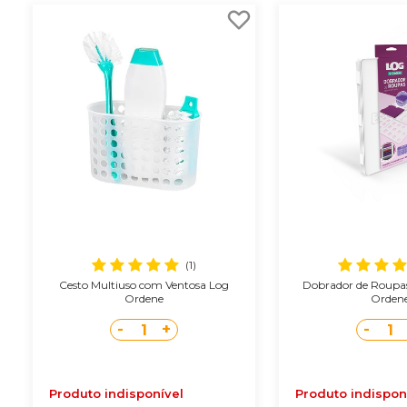
(1)
Cesto Multiuso com Ventosa Log
Dobrador de Roupas
Ordene
Orden
-
+
-
1
1
Produto indisponível
Produto indispon