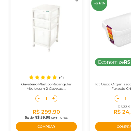
-26%
Economize
R$
(4)
Gaveteiro Plástico Retangular
Kit Cesto Organizado
Médio com 2 Gavetas ...
Furação Cris
-
+
-
1
1
R$ 33,
R$ 299,90
R$ 24
5x
de
R$ 59,98
sem juros
COMPRAR
COMPR