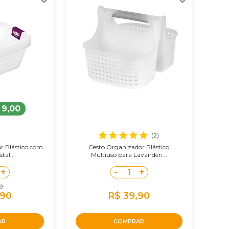
 9,00
(2)
r Plástico com
Cesto Organizador Plástico
tal...
Multiuso para Lavanderi...
+
-
+
1
90
,90
R$ 39,90
AR
COMPRAR