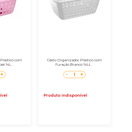
 Plástico com
Cesto Organizador Plástico com
é 14L...
Furação Branco 14Lt...
+
-
+
1
ível
Produto indisponível