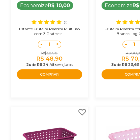
Economize
R$ 10,00
Economize
R$
(1)
Estante Fruteira Plástica Multiuso
Fruteira Plástica c
com 3 Prateleir...
Branca Log 
-
+
-
1
1
R$ 58,90
R$ 80,
R$ 48,90
R$ 70
2x
de
R$ 24,45
sem juros
3x
de
R$ 23,63
COMPRAR
COMPR