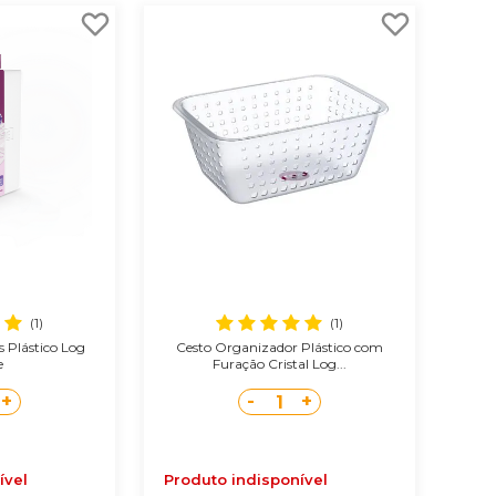
(1)
(1)
 Plástico Log
Cesto Organizador Plástico com
e
Furação Cristal Log...
+
-
+
1
ível
Produto indisponível